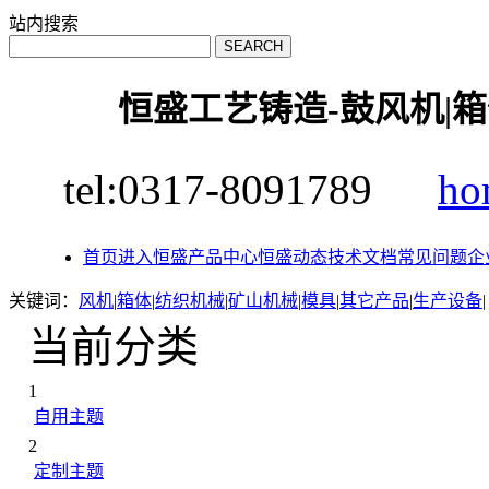
站内搜索
恒盛工艺铸造-鼓风机|箱
tel:0317-8091789
ho
首页
进入恒盛
产品中心
恒盛动态
技术文档
常见问题
企
关键词：
风机
|
箱体
|
纺织机械
|
矿山机械
|
模具
|
其它产品
|
生产设备
|
当前分类
1
自用主题
2
定制主题