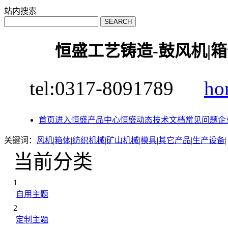
站内搜索
恒盛工艺铸造-鼓风机|箱
tel:0317-8091789
ho
首页
进入恒盛
产品中心
恒盛动态
技术文档
常见问题
企
关键词：
风机
|
箱体
|
纺织机械
|
矿山机械
|
模具
|
其它产品
|
生产设备
|
当前分类
1
自用主题
2
定制主题