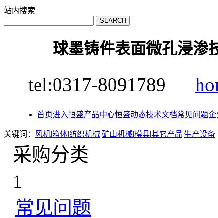
站内搜索
球墨铸件表面微孔浸渗
tel:0317-8091789
ho
首页
进入恒盛
产品中心
恒盛动态
技术文档
常见问题
企
关键词：
风机
|
箱体
|
纺织机械
|
矿山机械
|
模具
|
其它产品
|
生产设备
|
采购分类
1
常见问题