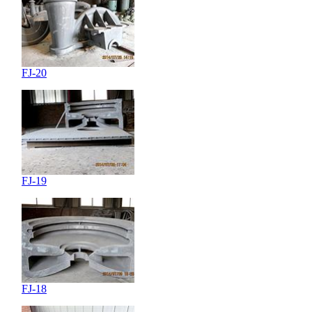
FJ-20
FJ-19
FJ-18