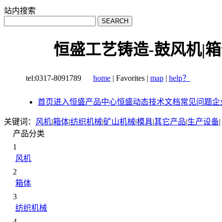
站内搜索
恒盛工艺铸造-鼓风机|箱
tel:0317-8091789
home
|
Favorites
|
map
|
help？
首页
进入恒盛
产品中心
恒盛动态
技术文档
常见问题
企
关键词：
风机
|
箱体
|
纺织机械
|
矿山机械
|
模具
|
其它产品
|
生产设备
|
产品分类
1
风机
2
箱体
3
纺织机械
4