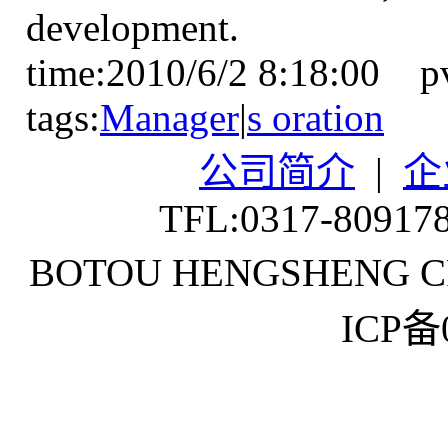
development.
time:2010/6/2 8:18:00 p
tags:
Manager
|
s oration
公司简介
|
企
TFL:0317-80917
BOTOU HENGSHENG CR
ICP备