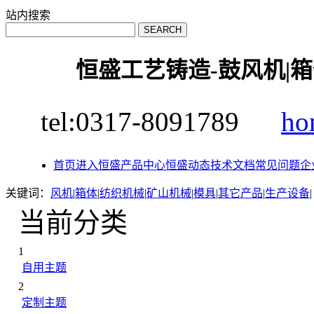
站内搜索
恒盛工艺铸造-鼓风机|箱
tel:0317-8091789
ho
首页
进入恒盛
产品中心
恒盛动态
技术文档
常见问题
企
关键词：
风机
|
箱体
|
纺织机械
|
矿山机械
|
模具
|
其它产品
|
生产设备
|
当前分类
1
自用主题
2
定制主题