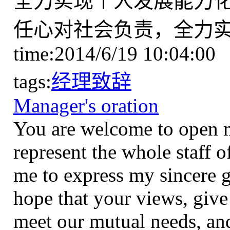
全力实现个人发展能力
任心对社会负责，全力
time:2014/6/19 10:04:00
tags:
经理致辞
Manager's oration
You are welcome to open 
represent the whole staff 
me to express my sincere g
hope that your views, give
meet our mutual needs, a