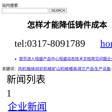
站内搜索
怎样才能降低铸件成本
tel:0317-8091789
ho
首页
进入恒盛
产品中心
恒盛动态
技术文档
常见问题
企
关键词：
风机
|
箱体
|
纺织机械
|
矿山机械
|
模具
|
其它产品
|
生产设备
|
新闻列表
1
企业新闻