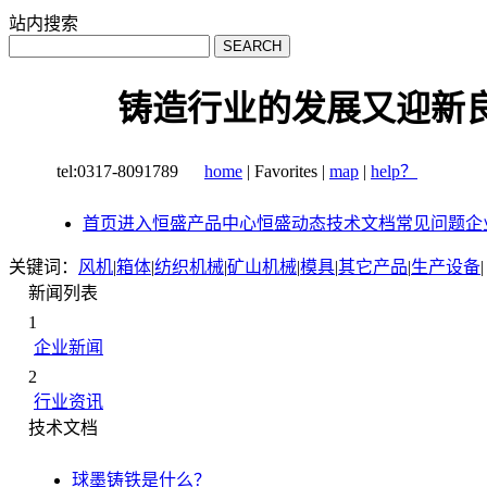
站内搜索
铸造行业的发展又迎新
tel:0317-8091789
home
|
Favorites
|
map
|
help？
首页
进入恒盛
产品中心
恒盛动态
技术文档
常见问题
企
关键词：
风机
|
箱体
|
纺织机械
|
矿山机械
|
模具
|
其它产品
|
生产设备
|
新闻列表
1
企业新闻
2
行业资讯
技术文档
球墨铸铁是什么？