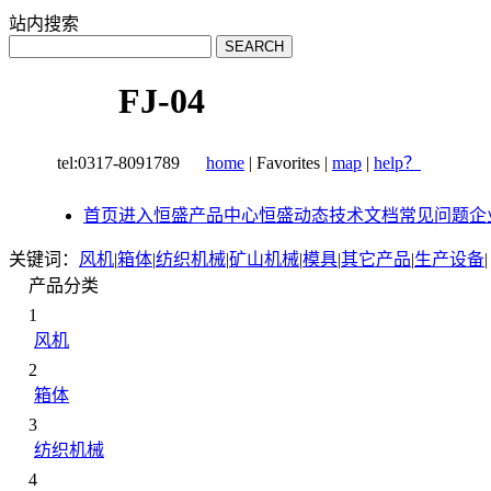
站内搜索
FJ-04
tel:0317-8091789
home
|
Favorites
|
map
|
help？
首页
进入恒盛
产品中心
恒盛动态
技术文档
常见问题
企
关键词：
风机
|
箱体
|
纺织机械
|
矿山机械
|
模具
|
其它产品
|
生产设备
|
产品分类
1
风机
2
箱体
3
纺织机械
4