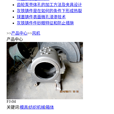
齿轮泵壳体孔的加工方法及夹具设计
灰铁铸件是在如何的条件下形成热裂
球墨铸件表面微孔浸渗技术
灰铁铸件件砂眼特征和防止措施
>>
产品中心
>>
风机
产品中心
FJ-04
关键词:
模具
|
纺织机械
|
箱体