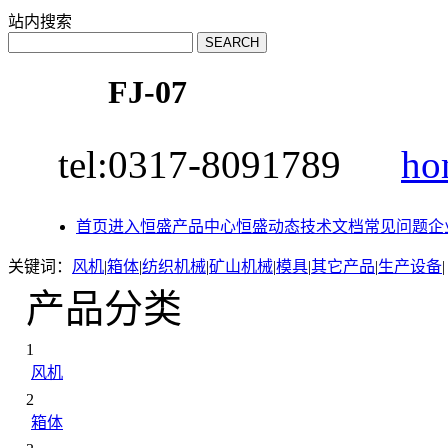
站内搜索
FJ-07
tel:0317-8091789
ho
首页
进入恒盛
产品中心
恒盛动态
技术文档
常见问题
企
关键词：
风机
|
箱体
|
纺织机械
|
矿山机械
|
模具
|
其它产品
|
生产设备
|
产品分类
1
风机
2
箱体