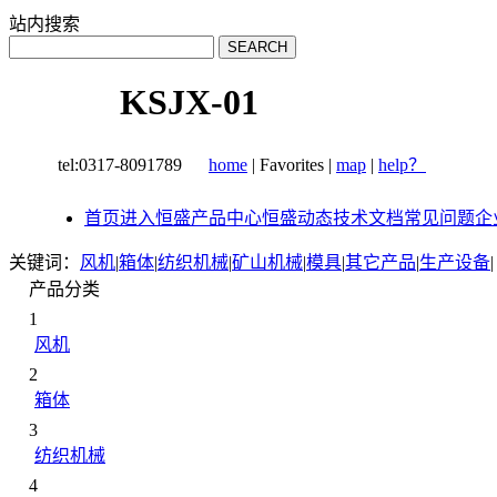
站内搜索
KSJX-01
tel:0317-8091789
home
|
Favorites
|
map
|
help？
首页
进入恒盛
产品中心
恒盛动态
技术文档
常见问题
企
关键词：
风机
|
箱体
|
纺织机械
|
矿山机械
|
模具
|
其它产品
|
生产设备
|
产品分类
1
风机
2
箱体
3
纺织机械
4