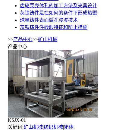
齿轮泵壳体孔的加工方法及夹具设计
灰铁铸件是在如何的条件下形成热裂
球墨铸件表面微孔浸渗技术
灰铁铸件件砂眼特征和防止措施
>>
产品中心
>>
矿山机械
产品中心
KSJX-01
关键词:
矿山机械
|
纺织机械
|
箱体