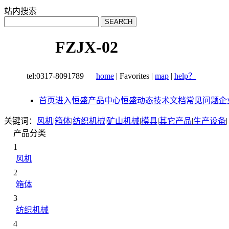
站内搜索
FZJX-02
tel:0317-8091789
home
|
Favorites
|
map
|
help？
首页
进入恒盛
产品中心
恒盛动态
技术文档
常见问题
企
关键词：
风机
|
箱体
|
纺织机械
|
矿山机械
|
模具
|
其它产品
|
生产设备
|
产品分类
1
风机
2
箱体
3
纺织机械
4