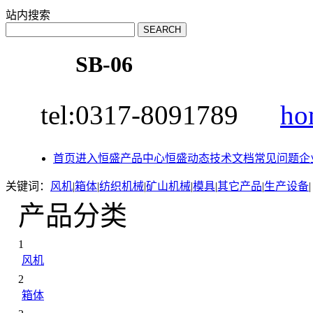
站内搜索
SB-06
tel:0317-8091789
ho
首页
进入恒盛
产品中心
恒盛动态
技术文档
常见问题
企
关键词：
风机
|
箱体
|
纺织机械
|
矿山机械
|
模具
|
其它产品
|
生产设备
|
产品分类
1
风机
2
箱体