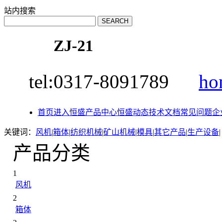
站内搜索
ZJ-21
tel:0317-8091789
ho
首页
进入恒盛
产品中心
恒盛动态
技术文档
常见问题
企
关键词：
风机
|
箱体
|
纺织机械
|
矿山机械
|
模具
|
其它产品
|
生产设备
|
产品分类
1
风机
2
箱体